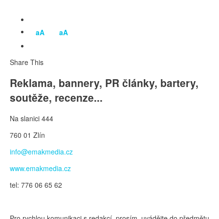
aA
aA
Share This
Reklama, bannery, PR články, bartery,
soutěže, recenze...
Na slanici 444
760 01 Zlín
info@emakmedia.cz
www.emakmedia.cz
tel: 776 06 65 62
Pro rychlou komunikaci s redakcí, prosím, uvádějte do předmětu