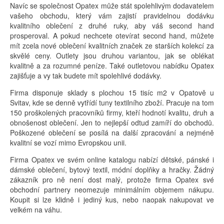
Navíc se společnost Opatex může stát spolehlivým dodavatelem
vašeho obchodu, který vám zajistí pravidelnou dodávku
kvalitního oblečení z druhé ruky, aby váš second hand
prosperoval. A pokud nechcete otevírat second hand, můžete
mít zcela nové oblečení kvalitních značek ze starších kolekcí za
skvělé ceny. Outlety jsou druhou variantou, jak se oblékat
kvalitně a za rozumné peníze. Také outletovou nabídku Opatex
zajišťuje a vy tak budete mít spolehlivé dodávky.
Firma disponuje sklady s plochou 15 tisíc m2 v Opatově u
Svitav, kde se denně vytřídí tuny textilního zboží. Pracuje na tom
150 proškolených pracovníků firmy, kteří hodnotí kvalitu, druh a
obnošenost oblečení. Jen to nejlepší odtud zamíří do obchodů.
Poškozené oblečení se posílá na další zpracování a nejméně
kvalitní se vozí mimo Evropskou unii.
Firma Opatex ve svém online katalogu nabízí dětské, pánské i
dámské oblečení, bytový textil, módní doplňky a hračky. Žádný
zákazník pro ně není dost malý, protože firma Opatex své
obchodní partnery neomezuje minimálním objemem nákupu.
Koupit si lze klidně i jediný kus, nebo naopak nakupovat ve
velkém na váhu.