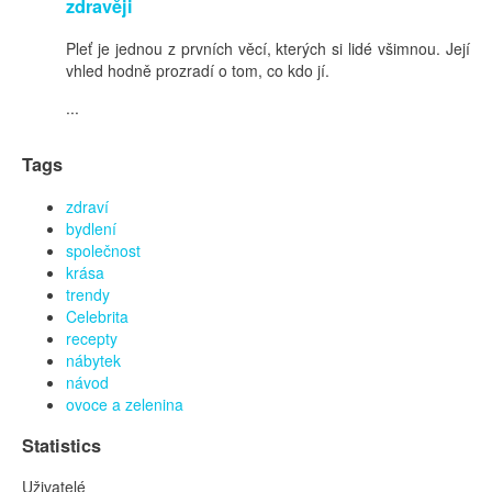
zdravěji
Pleť je jednou z prvních věcí, kterých si lidé všimnou. Její
vhled hodně prozradí o tom, co kdo jí.
...
Tags
zdraví
bydlení
společnost
krása
trendy
Celebrita
recepty
nábytek
návod
ovoce a zelenina
Statistics
Uživatelé