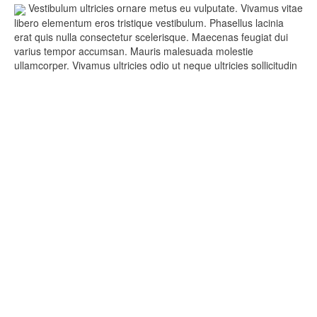
Vestibulum ultricies ornare metus eu vulputate. Vivamus vitae
libero elementum eros tristique vestibulum. Phasellus lacinia
erat quis nulla consectetur scelerisque. Maecenas feugiat dui
varius tempor accumsan. Mauris malesuada molestie
ullamcorper. Vivamus ultricies odio ut neque ultricies sollicitudin