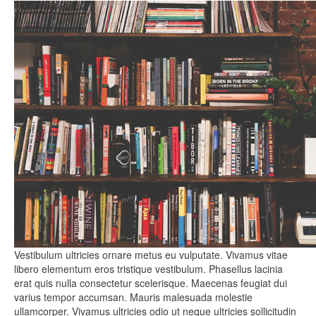
Vestibulum ultricies ornare metus eu vulputate. Vivamus vitae
libero elementum eros tristique vestibulum. Phasellus lacinia
erat quis nulla consectetur scelerisque. Maecenas feugiat dui
varius tempor accumsan. Mauris malesuada molestie
ullamcorper. Vivamus ultricies odio ut neque ultricies sollicitudin